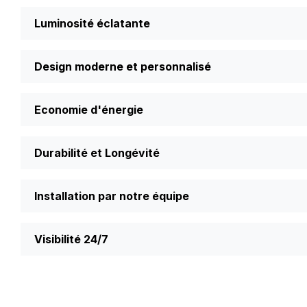
Luminosité éclatante
Les lettres LED offrent une illumination brillante et unif
toujours visibles et attractifs.
Design moderne et personnalisé
Disponibles en divers matériaux (PVC, aluminium, inox mari
l'identité visuelle de votre entreprise. Vous pouvez choisir l
Economie d'énergie
Les LED sont réputées pour leur efficacité énergétique. E
bon pour votre budget et pour l'environnement.
Durabilité et Longévité
Conçues pour résister aux conditions extérieures, les l
résistantes aux intempéries et nécessitent peu d’entretien
Installation par notre équipe
Les lettres LED sont installées par notre équipe expéri
préférées sur un panneau afin de donner un parfait rendu 
Visibilité 24/7
Grâce à leur éclairage continu, vos lettres LED assurent u
souhaitent rester visibles même après la tombée de la nuit.