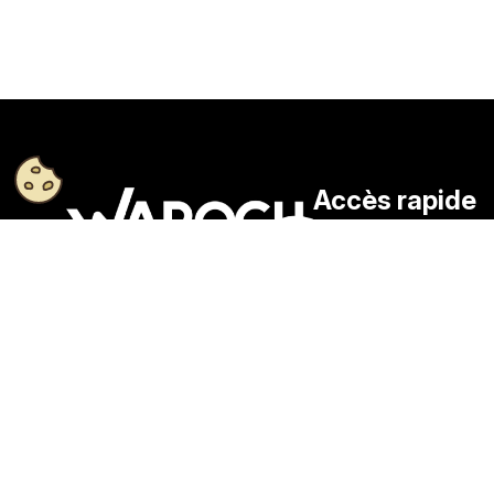
Accès rapide
Enseigne
Waroch Publicité : Boostez
Signalétique
votre visibilité, dynamisez
votre chiffre d’affaires.
Marquage véhicule
Mentions légales
- © 2026 Waroch Publicité Tous droi