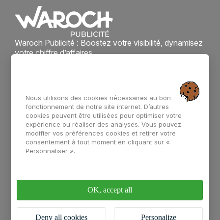
Waroch Publicité : Boostez votre visibilité, dynamisez
votre chiffre d’affaires.
Accès rapide
Enseigne
Support de
communication
Nous utilisons des cookies nécessaires au bon
Signalétique
fonctionnement de notre site internet. D’autres
La team Waroch
cookies peuvent être utilisées pour optimiser votre
Marquage véhicule
expérience ou réaliser des analyses. Vous pouvez
modifier vos préférences cookies et retirer votre
consentement à tout moment en cliquant sur «
Vitrophanie
Contact
Personnaliser ».
02 97 67 61 46
contact@waroch.bzh
OK, accept all
47 bis Rue Alain Gerbault, 56000 Vannes
Deny all cookies
Personalize