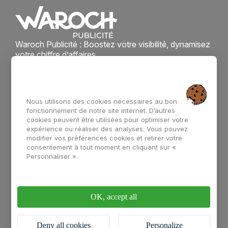
Waroch Publicité : Boostez votre visibilité, dynamisez
votre chiffre d’affaires.
Accès rapide
Enseigne
Support de
communication
Nous utilisons des cookies nécessaires au bon
Signalétique
fonctionnement de notre site internet. D’autres
La team Waroch
cookies peuvent être utilisées pour optimiser votre
Marquage véhicule
expérience ou réaliser des analyses. Vous pouvez
modifier vos préférences cookies et retirer votre
consentement à tout moment en cliquant sur «
Vitrophanie
Contact
Personnaliser ».
02 97 67 61 46
contact@waroch.bzh
OK, accept all
47 bis Rue Alain Gerbault, 56000 Vannes
Deny all cookies
Personalize