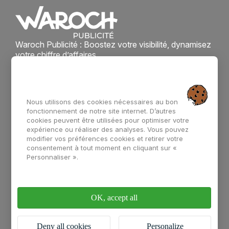
Waroch Publicité : Boostez votre visibilité, dynamisez
votre chiffre d’affaires.
Accès rapide
Enseigne
Support de
communication
Nous utilisons des cookies nécessaires au bon
Signalétique
fonctionnement de notre site internet. D’autres
La team Waroch
cookies peuvent être utilisées pour optimiser votre
Marquage véhicule
expérience ou réaliser des analyses. Vous pouvez
modifier vos préférences cookies et retirer votre
consentement à tout moment en cliquant sur «
Vitrophanie
Contact
Personnaliser ».
02 97 67 61 46
contact@waroch.bzh
OK, accept all
47 bis Rue Alain Gerbault, 56000 Vannes
Deny all cookies
Personalize