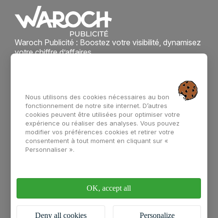
Waroch Publicité : Boostez votre visibilité, dynamisez
votre chiffre d’affaires.
Accès rapide
Enseigne
Support de
communication
Nous utilisons des cookies nécessaires au bon
Signalétique
fonctionnement de notre site internet. D’autres
La team Waroch
cookies peuvent être utilisées pour optimiser votre
Marquage véhicule
expérience ou réaliser des analyses. Vous pouvez
modifier vos préférences cookies et retirer votre
consentement à tout moment en cliquant sur «
Vitrophanie
Contact
Personnaliser ».
02 97 67 61 46
contact@waroch.bzh
OK, accept all
47 bis Rue Alain Gerbault, 56000 Vannes
Deny all cookies
Personalize